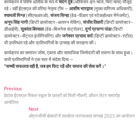
कार्यक्रम में विशेष अतिथि के रूप में
चंदन दुबे
(ऑफिसर-इन-चार्ज, चिरा चास) मौजूद
रहे। वहीं ईएसएल की वरिष्ठ नेतृत्व टीम —
आशीष भारद्वाज
(मुख्य वाणिज्य अधिकारी),
श्यामली मिन्ज़
(सीएचआरओ),
संजय सिन्हा
(हेड–पीआर एवं स्टेकहोल्डर मैनेजमेंट),
अनुप सिंह नागी
(डिप्टी डायरेक्टर–आयरन मेकिंग),
संजीव तिवारी
(डिप्टी डायरेक्टर–
डीआईपी),
सुकांता बिस्वाल
(हेड–बिजनेस कंट्रोलर),
दुर्गा प्रसन्न पांडा
(डिप्टी
डायरेक्टर–सेंट्रल इंजीनियरिंग) और
जगेश्वर प्रसाद वर्मा
(डिप्टी डायरेक्टर–स्टील)
भी उपस्थित रहे और प्रतिभागियों के उत्साह की सराहना की।
कार्यक्रम का समापन जोश, एकता और सामाजिक जिम्मेदारी की भावना के साथ हुआ।
सभी प्रतिभागियों ने एक स्वर में संदेश दिया —
“सच्ची सफलता वही है, जब हम फिट रहें और समाज की सेवा करें।”
Post
Previous
Previous
post:
वे़दांता ईएसएल स्किल स्कूल के छात्रों को मिली नौकरी, ऑफर लेटर समारोह
navigation
आयोजित
Next
Next
post:
ओएनजीसी बोकारो में सतर्कता जागरूकता सप्ताह 2025 का आयोजन