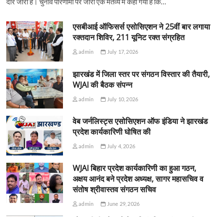
दौर जारी है। चुनाव परिणामों पर जारी एक मंतव्य में कहा गया है कि…
एसबीआई ऑफिसर्स एसोसिएशन ने 25वीं बार लगाया
रक्तदान शिविर, 211 यूनिट रक्त संग्रहित
admin
July 17, 2026
झारखंड में जिला स्तर पर संगठन विस्तार की तैयारी,
WJAI की बैठक संपन्न
admin
July 10, 2026
वेब जर्नलिस्ट्स एसोसिएशन ऑफ इंडिया ने झारखंड
प्रदेश कार्यकारिणी घोषित की
admin
July 4, 2026
WJAI बिहार प्रदेश कार्यकारिणी का हुआ गठन,
अक्षय आनंद बने प्रदेश अध्यक्ष, सागर महासचिव व
संतोष श्रीवास्तव संगठन सचिव
admin
June 29, 2026