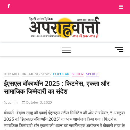
Skip
facebook
Twitter
to
content
Aprah
आज की ख़बर आज
ही
M
e
n
u
BOKARO
BREAKING NEWS
POPULAR
SLIDER
SPORTS
B
u
ईएसएल वॉकाथॉन 2025 : फिटनेस, एकता और
t
सामाजिक जिम्मेदारी का संदेश
t
o
admin
October 5, 2025
n
बोकारो : वेदांता समूह की इकाई ईएसएल स्टील लिमिटेड की ओर से रविवार, 5 अक्टूबर
2025 को “
ईएसएल वॉकाथॉन 2025
” का भव्य आयोजन किया गया। फिटनेस,
सामाजिक जिम्मेदारी और एकता की भावना को समर्पित इस आयोजन में बोकारो शहर के