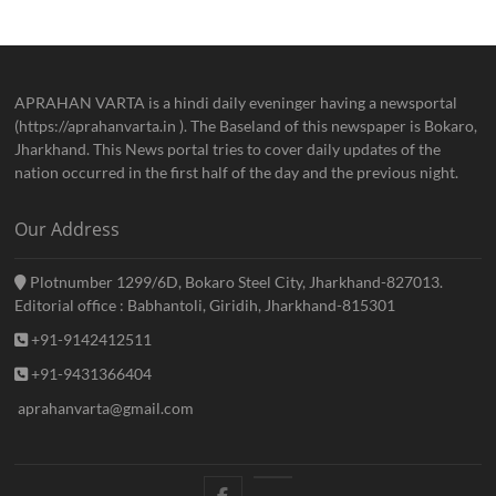
APRAHAN VARTA is a hindi daily eveninger having a newsportal
(https://aprahanvarta.in ). The Baseland of this newspaper is Bokaro,
Jharkhand. This News portal tries to cover daily updates of the
nation occurred in the first half of the day and the previous night.
Our Address
Plotnumber 1299/6D, Bokaro Steel City, Jharkhand-827013.
Editorial office : Babhantoli, Giridih, Jharkhand-815301
+91-9142412511
+91-9431366404
aprahanvarta@gmail.com
facebook
Twitter