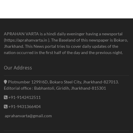
APRAHAN VARTA is a hindi daily eveninger having a newsportal
(https://aprahanvarta.in ). The Baseland of this newspaper is Bokaro,
Jharkhand. This News portal tries to cover daily updates of the
nation occurred in the first half of the day and the previous night.
Our Address
Plotnumber 1299/6D, Bokaro Steel City, Jharkhand-827013.
Editorial office : Babhantoli, Giridih, Jharkhand-815301
+91-9142412511
+91-9431366404
aprahanvarta@gmail.com