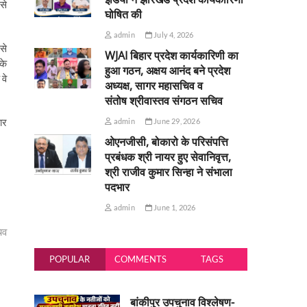
से
घोषित की
admin
July 4, 2026
से
WJAI बिहार प्रदेश कार्यकारिणी का
के
हुआ गठन, अक्षय आनंद बने प्रदेश
वे
अध्यक्ष, सागर महासचिव व
संतोष श्रीवास्तव संगठन सचिव
ार
admin
June 29, 2026
ओएनजीसी, बोकारो के परिसंपत्ति
प्रबंधक श्री नायर हुए सेवानिवृत्त,
श्री राजीव कुमार सिन्हा ने संभाला
पदभार
admin
June 1, 2026
िव
POPULAR
COMMENTS
TAGS
बांकीपुर उपचुनाव विश्लेषण-