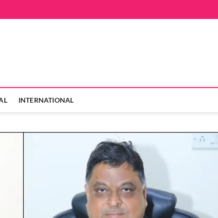
hanVarta
 ही
AL
INTERNATIONAL