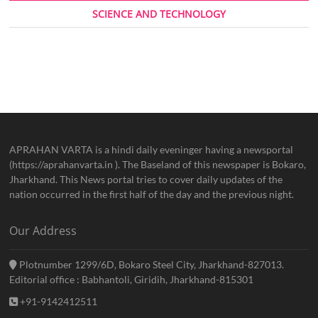
SCIENCE AND TECHNOLOGY
APRAHAN VARTA is a hindi daily eveninger having a newsportal
(https://aprahanvarta.in ). The Baseland of this newspaper is Bokaro,
Jharkhand. This News portal tries to cover daily updates of the
nation occurred in the first half of the day and the previous night.
Our Address
Plotnumber 1299/6D, Bokaro Steel City, Jharkhand-827013.
Editorial office : Babhantoli, Giridih, Jharkhand-815301
+91-9142412511