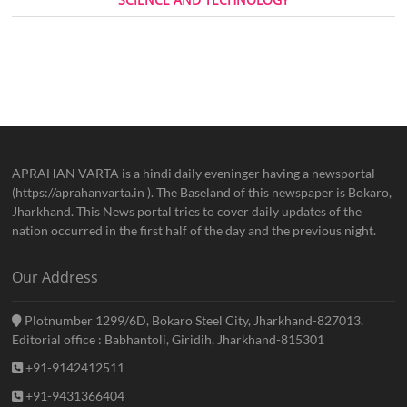
APRAHAN VARTA is a hindi daily eveninger having a newsportal
(https://aprahanvarta.in ). The Baseland of this newspaper is Bokaro,
Jharkhand. This News portal tries to cover daily updates of the
nation occurred in the first half of the day and the previous night.
Our Address
Plotnumber 1299/6D, Bokaro Steel City, Jharkhand-827013.
Editorial office : Babhantoli, Giridih, Jharkhand-815301
+91-9142412511
+91-9431366404