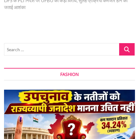
post:
DFS के PLI निर्देश पर UFBU का कड़ा विरोध, सुलह प्रक्रिया कमजोर होने की
जताई आशंका
Search
…
FASHION