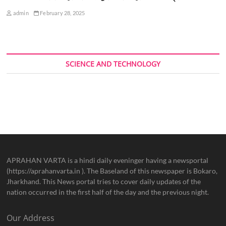
admin
February 28, 2025
SCIENCE AND TECHNOLOGY
APRAHAN VARTA is a hindi daily eveninger having a newsportal
(https://aprahanvarta.in ). The Baseland of this newspaper is Bokaro,
Jharkhand. This News portal tries to cover daily updates of the
nation occurred in the first half of the day and the previous night.
Our Address