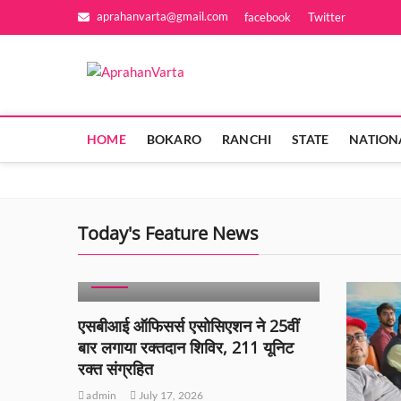
Skip
aprahanvarta@gmail.com
facebook
Twitter
to
content
AprahanVarta
आज की ख़बर आज ही
HOME
BOKARO
RANCHI
STATE
NATION
Today's Feature News
BIHAR
BREAKING NEWS
POPULAR
SLIDER
एसबीआई ऑफिसर्स एसोसिएशन ने 25वीं
बार लगाया रक्तदान शिविर, 211 यूनिट
रक्त संग्रहित
admin
July 17, 2026