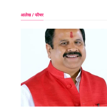
आलेख / फीचर