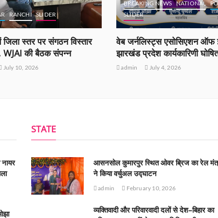
BREAKING NEWS
NATIONAL
PO
AR
RANCHI
SLIDER
SLIDER
ं जिला स्तर पर संगठन विस्तार
वेब जर्नलिस्ट्स एसोसिएशन ऑफ इ
ी, WJAI की बैठक संपन्न
झारखंड प्रदेश कार्यकारिणी घोषि
July 10, 2026
admin
July 4, 2026
STATE
ी नायर
आसनसोल कुमारपुर स्थित ओवर ब्रिज का रेल मंत्
ाला
ने किया वर्चुअल उद्घाटन
admin
February 10, 2026
व्यक्तिवादी और परिवारवादी दलों से देश–बिहार का
ओझा