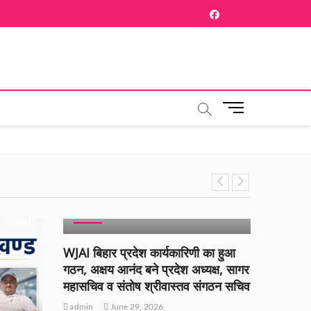
facebook
Twitter
M
e
n
u
B
u
t
BIHAR
BREAKING NEWS
POPULAR
t
SLIDER
o
n
WJAI बिहार प्रदेश कार्यकारिणी का हुआ
गठन, अक्षय आनंद बने प्रदेश अध्यक्ष, सागर
महासचिव व संतोष श्रीवास्तव संगठन सचिव
admin
June 29, 2026