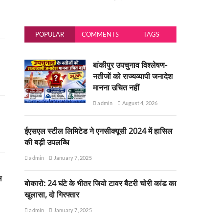
POPULAR
COMMENTS
TAGS
बांकीपुर उपचुनाव विश्लेषण-
नतीजों को राज्यव्यापी जनादेश
मानना उचित नहीं
admin
August 4, 2026
ईएसएल स्टील लिमिटेड ने एनसीक्यूसी 2024 में हासिल
की बड़ी उपलब्धि
admin
January 7, 2025
ल
बोकारो: 24 घंटे के भीतर जियो टावर बैटरी चोरी कांड का
खुलासा, दो गिरफ्तार
admin
January 7, 2025