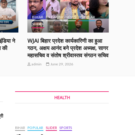
PULAR
BIHAR
BREAKING NEWS
POPULAR
SLIDER
BOKA
ंडिया ने
WJAI बिहार प्रदेश कार्यकारिणी का हुआ
ओएनजीसी,
त की
गठन, अक्षय आनंद बने प्रदेश अध्यक्ष, सागर
श्री नायर
महासचिव व संतोष श्रीवास्तव संगठन सचिव
सिन्हा न
admin
June 29, 2026
admin
HEALTH
री
BIHAR
POPULAR
SLIDER
SPORTS