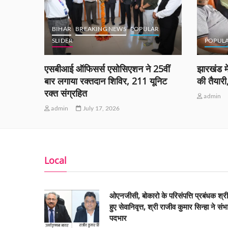
BIHAR
BREAKING NEWS
POPULAR
SLIDER
POPUL
ं को
एसबीआई ऑफिसर्स एसोसिएशन ने 25वीं
झारखंड मे
ीं
बार लगाया रक्तदान शिविर, 211 यूनिट
की तैयार
रक्त संग्रहित
admin
admin
July 17, 2026
Local
ओएनजीसी, बोकारो के परिसंपत्ति प्रबंधक श्र
हुए सेवानिवृत्त, श्री राजीव कुमार सिन्हा ने संभ
पदभार