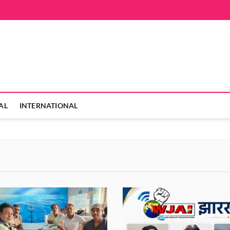
hanVarta
 ही
AL
INTERNATIONAL