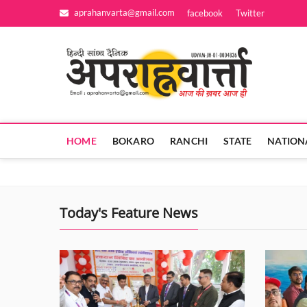
Skip
aprahanvarta@gmail.com
facebook
Twitter
to
content
Apra
आज की ख़बर आज
HOME
BOKARO
RANCHI
STATE
NATION
Today's Feature News