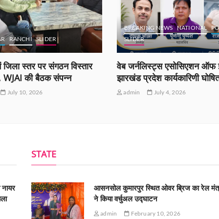
BREAKING NEWS
NATIONAL
PO
AR
RANCHI
SLIDER
SLIDER
ं जिला स्तर पर संगठन विस्तार
वेब जर्नलिस्ट्स एसोसिएशन ऑफ इ
ी, WJAI की बैठक संपन्न
झारखंड प्रदेश कार्यकारिणी घोषि
July 10, 2026
admin
July 4, 2026
STATE
ी नायर
आसनसोल कुमारपुर स्थित ओवर ब्रिज का रेल मंत्
ाला
ने किया वर्चुअल उद्घाटन
admin
February 10, 2026