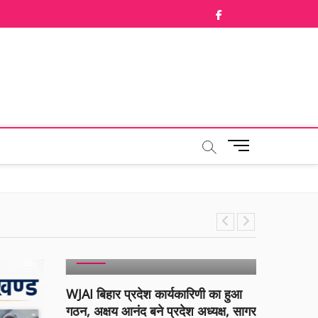
facebook
Twitter
M
e
n
u
B
u
t
BIHAR
BREAKING NEWS
POPULAR
t
SLIDER
BOKA
o
n
WJAI बिहार प्रदेश कार्यकारिणी का हुआ
ओएनजीसी,
गठन, अक्षय आनंद बने प्रदेश अध्यक्ष, सागर
श्री नायर