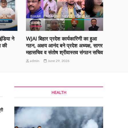
PULAR
BIHAR
BREAKING NEWS
POPULAR
SLIDER
BOKA
ंडिया ने
WJAI बिहार प्रदेश कार्यकारिणी का हुआ
ओएनजीसी,
त की
गठन, अक्षय आनंद बने प्रदेश अध्यक्ष, सागर
श्री नायर
महासचिव व संतोष श्रीवास्तव संगठन सचिव
सिन्हा न
admin
June 29, 2026
admin
HEALTH
री