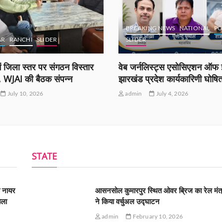
BREAKING NEWS
NATIONAL
PO
AR
RANCHI
SLIDER
SLIDER
ं जिला स्तर पर संगठन विस्तार
वेब जर्नलिस्ट्स एसोसिएशन ऑफ इ
ी, WJAI की बैठक संपन्न
झारखंड प्रदेश कार्यकारिणी घोषि
July 10, 2026
admin
July 4, 2026
STATE
ी नायर
आसनसोल कुमारपुर स्थित ओवर ब्रिज का रेल मंत्
ाला
ने किया वर्चुअल उद्घाटन
admin
February 10, 2026