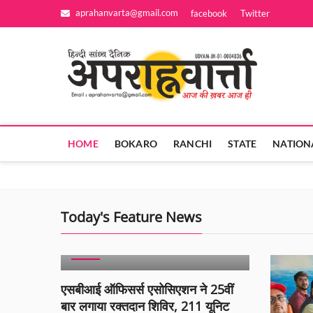
Skip
aprahanvarta@gmail.com
facebook
Twitter
to
content
Apra
आज की ख़बर आज
HOME
BOKARO
RANCHI
STATE
NATION
Today's Feature News
BIHAR
BREAKING NEWS
POPULAR
SLIDER
एसबीआई ऑफिसर्स एसोसिएशन ने 25वीं
बार लगाया रक्तदान शिविर, 211 यूनिट