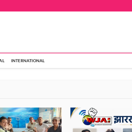
hanVarta
 ही
AL
INTERNATIONAL