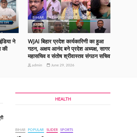
PULAR
BIHAR
BREAKING NEWS
POPULAR
SLIDER
BOKA
ंडिया ने
WJAI बिहार प्रदेश कार्यकारिणी का हुआ
ओएनजीसी,
त की
गठन, अक्षय आनंद बने प्रदेश अध्यक्ष, सागर
श्री नायर
महासचिव व संतोष श्रीवास्तव संगठन सचिव
सिन्हा न
admin
June 29, 2026
admin
HEALTH
री
BIHAR
POPULAR
SLIDER
SPORTS