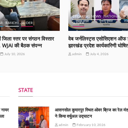
BREAKING NEWS
NATIONAL
PO
AR
RANCHI
SLIDER
SLIDER
ं जिला स्तर पर संगठन विस्तार
वेब जर्नलिस्ट्स एसोसिएशन ऑफ इ
ी, WJAI की बैठक संपन्न
झारखंड प्रदेश कार्यकारिणी घोषि
July 10, 2026
admin
July 4, 2026
STATE
ी नायर
आसनसोल कुमारपुर स्थित ओवर ब्रिज का रेल मंत्
ाला
ने किया वर्चुअल उद्घाटन
admin
February 10, 2026