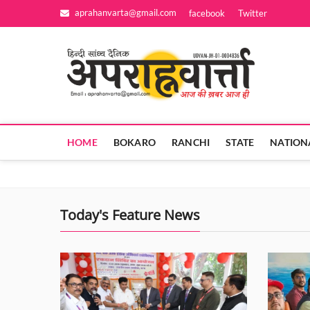
Skip
aprahanvarta@gmail.com
facebook
Twitter
to
content
Apra
आज की ख़बर आज
HOME
BOKARO
RANCHI
STATE
NATION
Today's Feature News