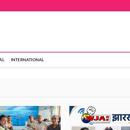
hanVarta
 ही
AL
INTERNATIONAL