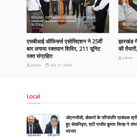
BIHAR
BREAKING NEWS
POPULAR
SLIDER
POPUL
ं को
एसबीआई ऑफिसर्स एसोसिएशन ने 25वीं
झारखंड मे
ीं
बार लगाया रक्तदान शिविर, 211 यूनिट
की तैयार
रक्त संग्रहित
admin
admin
July 17, 2026
Local
ओएनजीसी, बोकारो के परिसंपत्ति प्रबंधक श्र
हुए सेवानिवृत्त, श्री राजीव कुमार सिन्हा ने संभ
पदभार