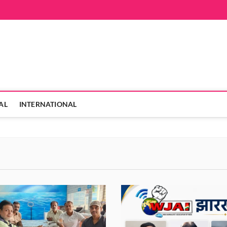
hanVarta
 ही
AL
INTERNATIONAL