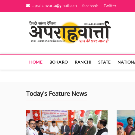
Skip
aprahanvarta@gmail.com
facebook
Twitter
to
content
Apra
आज की ख़बर आज
HOME
BOKARO
RANCHI
STATE
NATION
Today's Feature News