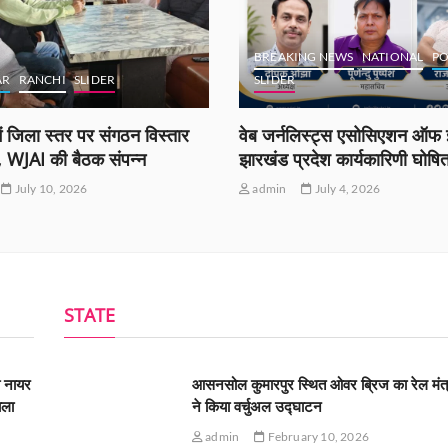
BREAKING NEWS
NATIONAL
PO
AR
RANCHI
SLIDER
SLIDER
ं जिला स्तर पर संगठन विस्तार
वेब जर्नलिस्ट्स एसोसिएशन ऑफ इ
ी, WJAI की बैठक संपन्न
झारखंड प्रदेश कार्यकारिणी घोषि
July 10, 2026
admin
July 4, 2026
STATE
ी नायर
आसनसोल कुमारपुर स्थित ओवर ब्रिज का रेल मंत्
ाला
ने किया वर्चुअल उद्घाटन
admin
February 10, 2026