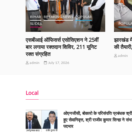
BIHAR
BREAKING NEWS
POPULAR
SLIDER
POPUL
ं को
एसबीआई ऑफिसर्स एसोसिएशन ने 25वीं
झारखंड मे
ीं
बार लगाया रक्तदान शिविर, 211 यूनिट
की तैयार
रक्त संग्रहित
admin
admin
July 17, 2026
Local
ओएनजीसी, बोकारो के परिसंपत्ति प्रबंधक श्र
हुए सेवानिवृत्त, श्री राजीव कुमार सिन्हा ने संभ
पदभार