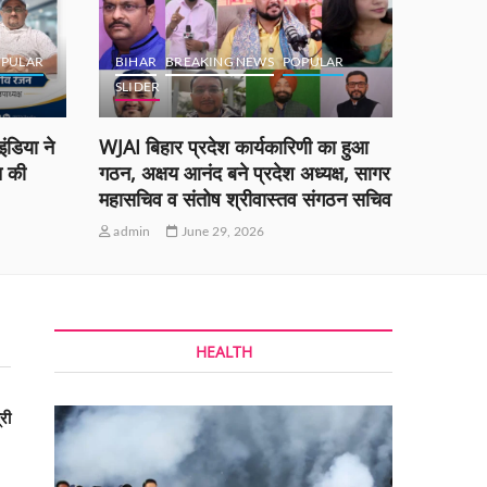
PULAR
BIHAR
BREAKING NEWS
POPULAR
SLIDER
BOKA
ंडिया ने
WJAI बिहार प्रदेश कार्यकारिणी का हुआ
ओएनजीसी,
त की
गठन, अक्षय आनंद बने प्रदेश अध्यक्ष, सागर
श्री नायर
महासचिव व संतोष श्रीवास्तव संगठन सचिव
सिन्हा न
admin
June 29, 2026
admin
HEALTH
री