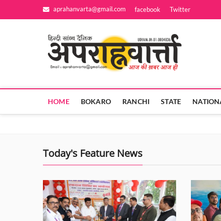
Skip
aprahanvarta@gmail.com
facebook
Twitter
to
content
Apra
आज की ख़बर आज
HOME
BOKARO
RANCHI
STATE
NATION
Today's Feature News