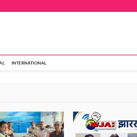
hanVarta
 ही
AL
INTERNATIONAL