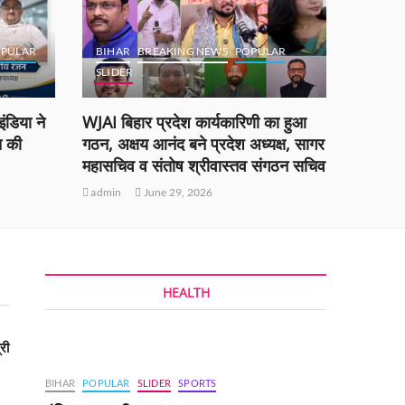
PULAR
BIHAR
BREAKING NEWS
POPULAR
SLIDER
BOKA
ंडिया ने
WJAI बिहार प्रदेश कार्यकारिणी का हुआ
ओएनजीसी,
त की
गठन, अक्षय आनंद बने प्रदेश अध्यक्ष, सागर
श्री नायर
महासचिव व संतोष श्रीवास्तव संगठन सचिव
सिन्हा न
admin
June 29, 2026
admin
HEALTH
री
BIHAR
POPULAR
SLIDER
SPORTS