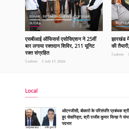
BIHAR
BREAKING NEWS
POPULAR
SLIDER
POPUL
ं को
एसबीआई ऑफिसर्स एसोसिएशन ने 25वीं
झारखंड मे
ीं
बार लगाया रक्तदान शिविर, 211 यूनिट
की तैयार
रक्त संग्रहित
admin
admin
July 17, 2026
Local
ओएनजीसी, बोकारो के परिसंपत्ति प्रबंधक श्र
हुए सेवानिवृत्त, श्री राजीव कुमार सिन्हा ने संभ
पदभार