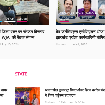
BREAKING NEWS
NATIONAL
PO
AR
RANCHI
SLIDER
SLIDER
ं जिला स्तर पर संगठन विस्तार
वेब जर्नलिस्ट्स एसोसिएशन ऑफ इ
ी, WJAI की बैठक संपन्न
झारखंड प्रदेश कार्यकारिणी घोषि
July 10, 2026
admin
July 4, 2026
STATE
ी नायर
आसनसोल कुमारपुर स्थित ओवर ब्रिज का रेल मंत्
ाला
ने किया वर्चुअल उद्घाटन
admin
February 10, 2026