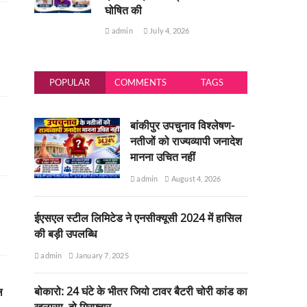
घोषित की
admin
July 4, 2026
POPULAR
COMMENTS
TAGS
बांकीपुर उपचुनाव विश्लेषण-
नतीजों को राज्यव्यापी जनादेश
मानना उचित नहीं
admin
August 4, 2026
ईएसएल स्टील लिमिटेड ने एनसीक्यूसी 2024 में हासिल
की बड़ी उपलब्धि
admin
January 7, 2025
बोकारो: 24 घंटे के भीतर जियो टावर बैटरी चोरी कांड का
ल
खुलासा, दो गिरफ्तार