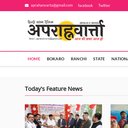
Skip
aprahanvarta@gmail.com
facebook
Twitter
to
content
Apra
आज की ख़बर आज
HOME
BOKARO
RANCHI
STATE
NATION
Today's Feature News