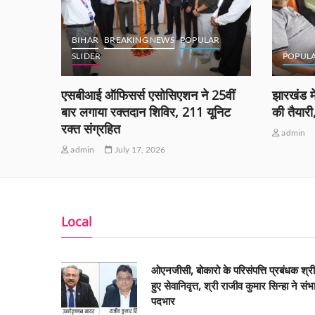
BIHAR
BREAKING NEWS
POPULAR
SLIDER
POPUL
ं को
एसबीआई ऑफिसर्स एसोसिएशन ने 25वीं
झारखंड मे
ीं
बार लगाया रक्तदान शिविर, 211 यूनिट
की तैयार
रक्त संग्रहित
admin
admin
July 17, 2026
Local
ओएनजीसी, बोकारो के परिसंपत्ति प्रबंधक श्र
हुए सेवानिवृत्त, श्री राजीव कुमार सिन्हा ने संभ
पदभार