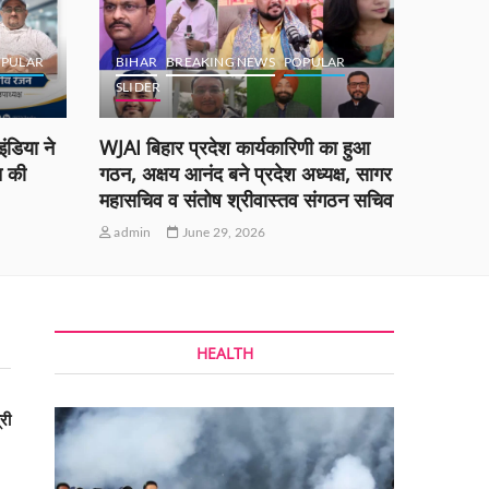
PULAR
BIHAR
BREAKING NEWS
POPULAR
SLIDER
BOKA
ंडिया ने
WJAI बिहार प्रदेश कार्यकारिणी का हुआ
ओएनजीसी,
त की
गठन, अक्षय आनंद बने प्रदेश अध्यक्ष, सागर
श्री नायर
महासचिव व संतोष श्रीवास्तव संगठन सचिव
सिन्हा न
admin
June 29, 2026
admin
HEALTH
री