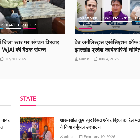
BREAKING NEWS
NATIONAL
PO
AR
RANCHI
SLIDER
SLIDER
ं जिला स्तर पर संगठन विस्तार
वेब जर्नलिस्ट्स एसोसिएशन ऑफ इ
ी, WJAI की बैठक संपन्न
झारखंड प्रदेश कार्यकारिणी घोषि
July 10, 2026
admin
July 4, 2026
STATE
ी नायर
आसनसोल कुमारपुर स्थित ओवर ब्रिज का रेल मंत्
ाला
ने किया वर्चुअल उद्घाटन
admin
February 10, 2026