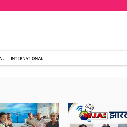
hanVarta
 ही
AL
INTERNATIONAL